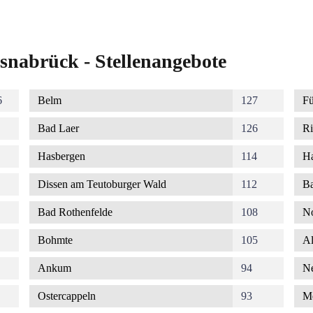
snabrück - Stellenangebote
6
Belm
127
Fü
Bad Laer
126
Ri
Hasbergen
114
Ha
Dissen am Teutoburger Wald
112
Ba
Bad Rothenfelde
108
No
Bohmte
105
Al
Ankum
94
Ne
Ostercappeln
93
M