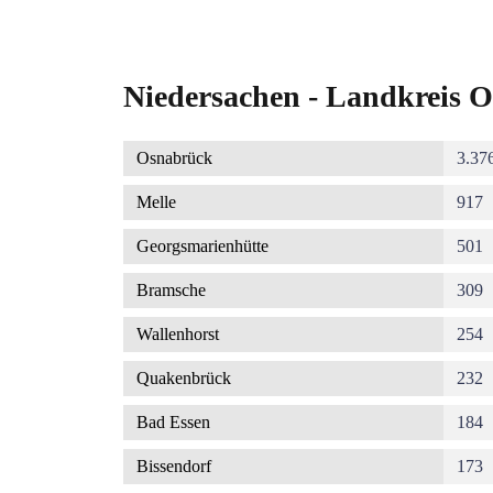
Niedersachen - Landkreis O
Osnabrück
3.37
Melle
917
Georgsmarienhütte
501
Bramsche
309
Wallenhorst
254
Quakenbrück
232
Bad Essen
184
Bissendorf
173