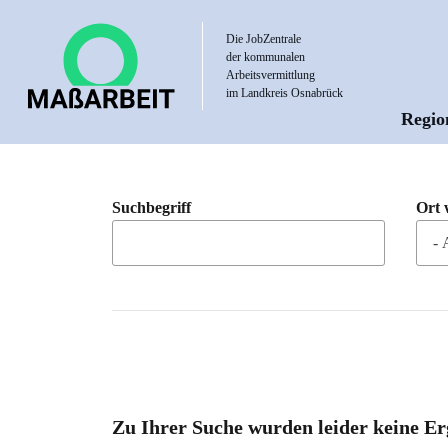
Direkt
zum
Die JobZentrale
der kommunalen
Inhalt
Arbeitsvermittlung
im Landkreis Osnabrück
Regio
Hau
Suchbegriff
Ort 
Zu Ihrer Suche wurden leider keine Er