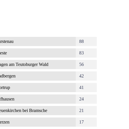
rstenau
88
este
83
gen am Teutoburger Wald
56
dbergen
42
rtrup
41
fhausen
24
uenkirchen bei Bramsche
21
erzen
17