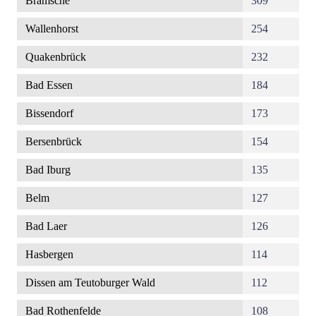
Bramsche
309
Wallenhorst
254
Quakenbrück
232
Bad Essen
184
Bissendorf
173
Bersenbrück
154
Bad Iburg
135
Belm
127
Bad Laer
126
Hasbergen
114
Dissen am Teutoburger Wald
112
Bad Rothenfelde
108