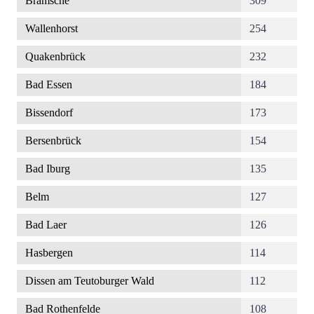
Bramsche
309
Wallenhorst
254
Quakenbrück
232
Bad Essen
184
Bissendorf
173
Bersenbrück
154
Bad Iburg
135
Belm
127
Bad Laer
126
Hasbergen
114
Dissen am Teutoburger Wald
112
Bad Rothenfelde
108