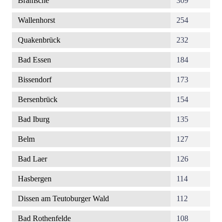
Bramsche
309
Wallenhorst
254
Quakenbrück
232
Bad Essen
184
Bissendorf
173
Bersenbrück
154
Bad Iburg
135
Belm
127
Bad Laer
126
Hasbergen
114
Dissen am Teutoburger Wald
112
Bad Rothenfelde
108