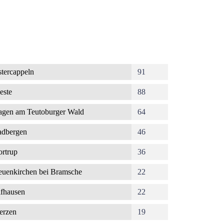
tercappeln
91
este
88
gen am Teutoburger Wald
64
dbergen
46
rtrup
36
uenkirchen bei Bramsche
22
fhausen
22
erzen
19