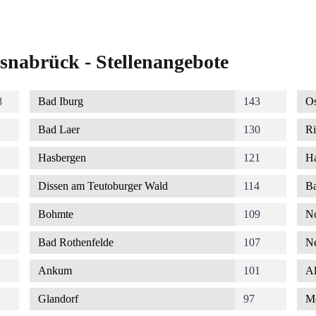
snabrück - Stellenangebote
8
Bad Iburg
143
Os
Bad Laer
130
Ri
Hasbergen
121
Ha
Dissen am Teutoburger Wald
114
Ba
Bohmte
109
No
Bad Rothenfelde
107
Ne
Ankum
101
Al
Glandorf
97
M