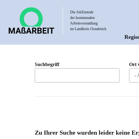
Direkt
zum
Die JobZentrale
der kommunalen
Inhalt
Arbeitsvermittlung
im Landkreis Osnabrück
Regio
Hau
Suchbegriff
Ort 
Zu Ihrer Suche wurden leider keine Er