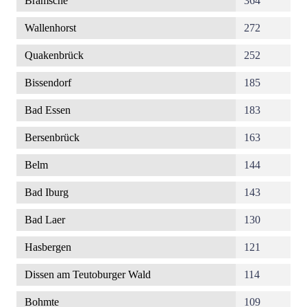
Bramsche
364
Wallenhorst
272
Quakenbrück
252
Bissendorf
185
Bad Essen
183
Bersenbrück
163
Belm
144
Bad Iburg
143
Bad Laer
130
Hasbergen
121
Dissen am Teutoburger Wald
114
Bohmte
109