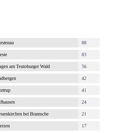
rstenau
88
este
83
gen am Teutoburger Wald
56
dbergen
42
rtrup
41
fhausen
24
uenkirchen bei Bramsche
21
erzen
17