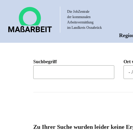
Direkt
zum
Die JobZentrale
der kommunalen
Inhalt
Arbeitsvermittlung
im Landkreis Osnabrück
Regio
Hau
Suchbegriff
Ort 
Zu Ihrer Suche wurden leider keine Er