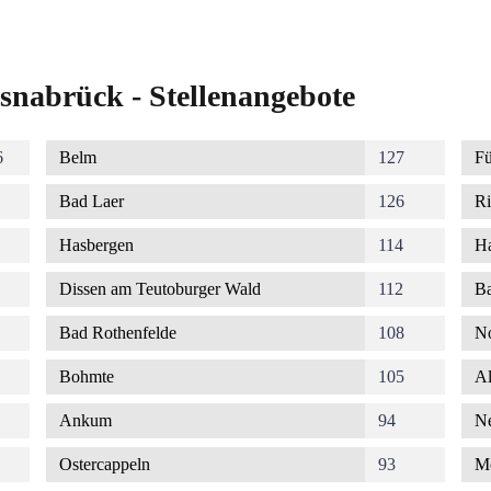
snabrück - Stellenangebote
6
Belm
127
Fü
Bad Laer
126
Ri
Hasbergen
114
Ha
Dissen am Teutoburger Wald
112
Ba
Bad Rothenfelde
108
No
Bohmte
105
Al
Ankum
94
Ne
Ostercappeln
93
M