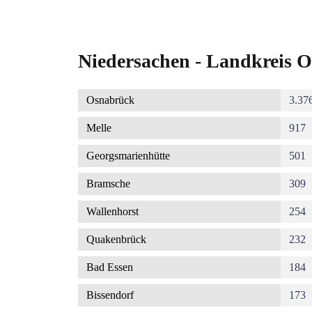
Niedersachen - Landkreis O
Osnabrück
3.37
Melle
917
Georgsmarienhütte
501
Bramsche
309
Wallenhorst
254
Quakenbrück
232
Bad Essen
184
Bissendorf
173