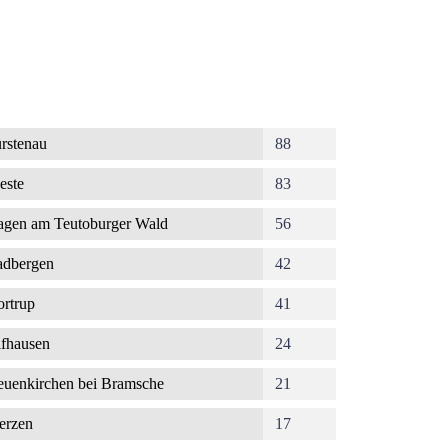
rstenau
88
este
83
gen am Teutoburger Wald
56
dbergen
42
rtrup
41
fhausen
24
uenkirchen bei Bramsche
21
erzen
17