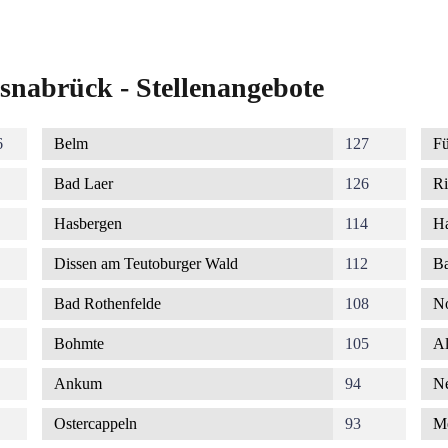
snabrück - Stellenangebote
6
Belm
127
Fü
Bad Laer
126
Ri
Hasbergen
114
Ha
Dissen am Teutoburger Wald
112
Ba
Bad Rothenfelde
108
No
Bohmte
105
Al
Ankum
94
Ne
Ostercappeln
93
M