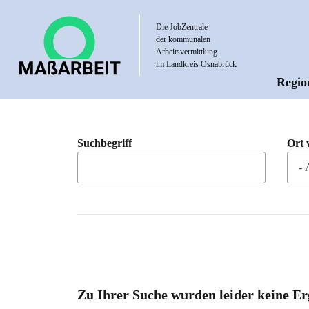
Direkt
zum
Die JobZentrale
der kommunalen
Inhalt
Arbeitsvermittlung
im Landkreis Osnabrück
Regio
Hau
Suchbegriff
Ort 
Zu Ihrer Suche wurden leider keine Er