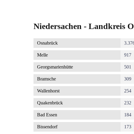
Niedersachen - Landkreis O
Osnabrück
3.37
Melle
917
Georgsmarienhütte
501
Bramsche
309
Wallenhorst
254
Quakenbrück
232
Bad Essen
184
Bissendorf
173