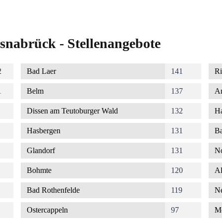
snabrück - Stellenangebote
2
Bad Laer
141
Ri
1
Belm
137
A
Dissen am Teutoburger Wald
132
Ha
Hasbergen
131
Ba
Glandorf
131
No
Bohmte
120
Al
Bad Rothenfelde
119
Ne
Ostercappeln
97
M