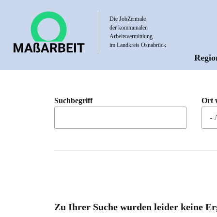
Direkt
zum
Die JobZentrale
der kommunalen
Inhalt
Arbeitsvermittlung
im Landkreis Osnabrück
Regio
Hau
Suchbegriff
Ort 
Zu Ihrer Suche wurden leider keine Er