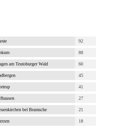
este
92
nkum
88
gen am Teutoburger Wald
60
dbergen
45
rtrup
41
fhausen
27
uenkirchen bei Bramsche
21
erzen
18