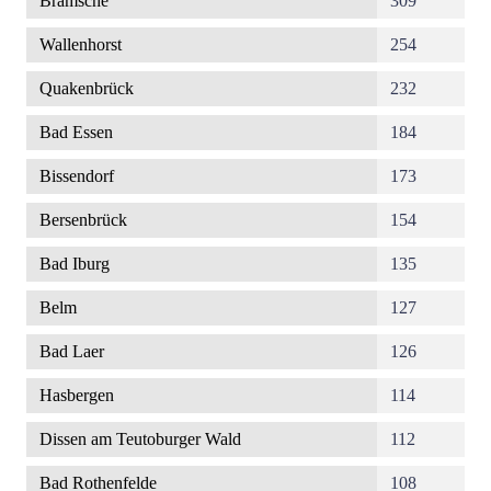
Bramsche
309
Wallenhorst
254
Quakenbrück
232
Bad Essen
184
Bissendorf
173
Bersenbrück
154
Bad Iburg
135
Belm
127
Bad Laer
126
Hasbergen
114
Dissen am Teutoburger Wald
112
Bad Rothenfelde
108