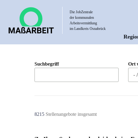
Direkt
zum
Die JobZentrale
der kommunalen
Inhalt
Arbeitsvermittlung
im Landkreis Osnabrück
Regio
Hau
Suchbegriff
Ort 
8215
Stellenangebote insgesamt