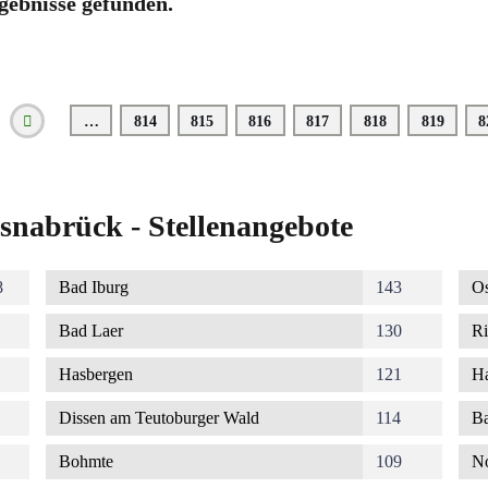
gebnisse gefunden.
…
Seite
814
Seite
815
Seite
816
Seite
817
Seite
818
Seite
819
S
8
Vorherige
Seite
snabrück - Stellenangebote
8
Bad Iburg
143
Os
Bad Laer
130
Ri
Hasbergen
121
Ha
Dissen am Teutoburger Wald
114
Ba
Bohmte
109
No