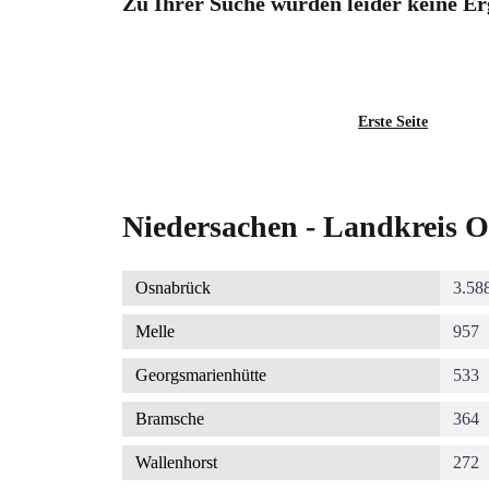
Zu Ihrer Suche wurden leider keine Er
Seitennummerierung
Erste
Erste Seite
Seite
Niedersachen - Landkreis O
Osnabrück
3.58
Melle
957
Georgsmarienhütte
533
Bramsche
364
Wallenhorst
272