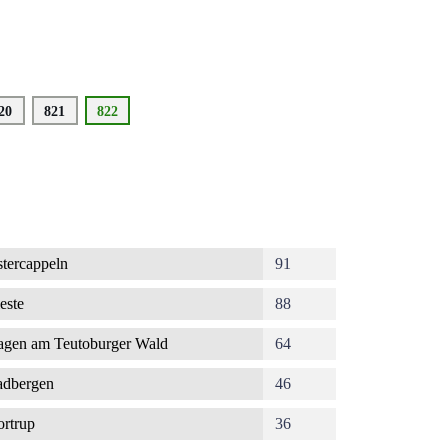
eite
20
Seite
821
Aktuelle
822
Seite
tercappeln
91
este
88
gen am Teutoburger Wald
64
dbergen
46
rtrup
36