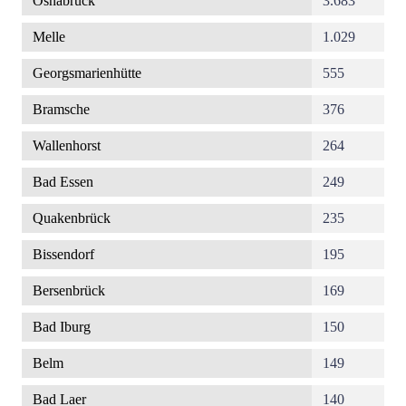
Osnabrück
3.683
Melle
1.029
Georgsmarienhütte
555
Bramsche
376
Wallenhorst
264
Bad Essen
249
Quakenbrück
235
Bissendorf
195
Bersenbrück
169
Bad Iburg
150
Belm
149
Bad Laer
140