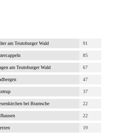
lter am Teutoburger Wald
91
tercappeln
85
gen am Teutoburger Wald
67
dbergen
47
rtrup
37
uenkirchen bei Bramsche
22
fhausen
22
erzen
19