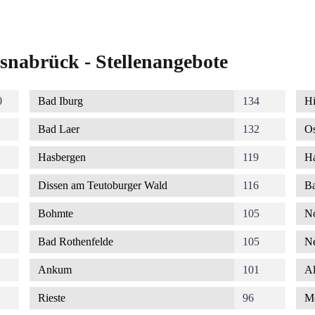
snabrück - Stellenangebote
0
Bad Iburg
134
Hi
Bad Laer
132
Os
Hasbergen
119
Ha
Dissen am Teutoburger Wald
116
Ba
Bohmte
105
No
Bad Rothenfelde
105
Ne
Ankum
101
Al
Rieste
96
M