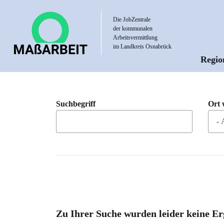
Direkt
zum
Die JobZentrale
der kommunalen
Inhalt
Arbeitsvermittlung
im Landkreis Osnabrück
Regio
Hau
Suchbegriff
Ort 
Zu Ihrer Suche wurden leider keine Er