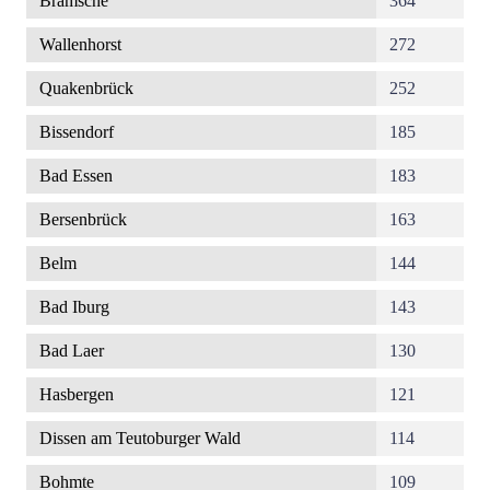
Bramsche
364
Wallenhorst
272
Quakenbrück
252
Bissendorf
185
Bad Essen
183
Bersenbrück
163
Belm
144
Bad Iburg
143
Bad Laer
130
Hasbergen
121
Dissen am Teutoburger Wald
114
Bohmte
109