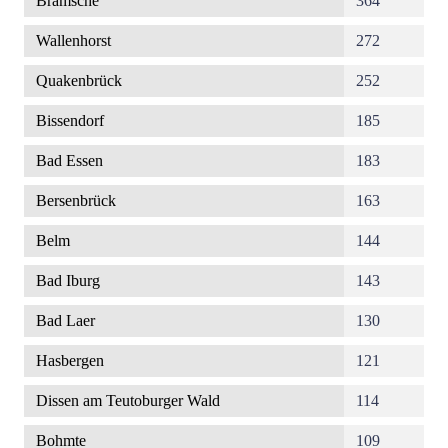
Bramsche
364
Wallenhorst
272
Quakenbrück
252
Bissendorf
185
Bad Essen
183
Bersenbrück
163
Belm
144
Bad Iburg
143
Bad Laer
130
Hasbergen
121
Dissen am Teutoburger Wald
114
Bohmte
109