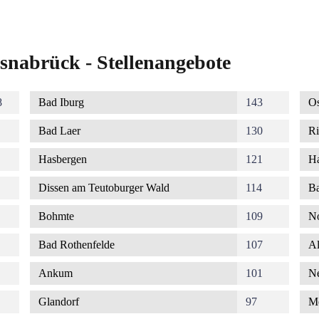
snabrück - Stellenangebote
8
Bad Iburg
143
Os
Bad Laer
130
Ri
Hasbergen
121
Ha
Dissen am Teutoburger Wald
114
Ba
Bohmte
109
No
Bad Rothenfelde
107
Al
Ankum
101
Ne
Glandorf
97
M