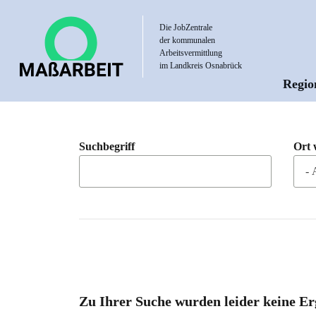
Direkt
zum
Die JobZentrale
der kommunalen
Inhalt
Arbeitsvermittlung
im Landkreis Osnabrück
Regio
Hau
Suchbegriff
Ort 
Zu Ihrer Suche wurden leider keine Er