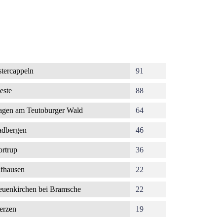
tercappeln
91
este
88
gen am Teutoburger Wald
64
dbergen
46
rtrup
36
fhausen
22
uenkirchen bei Bramsche
22
erzen
19