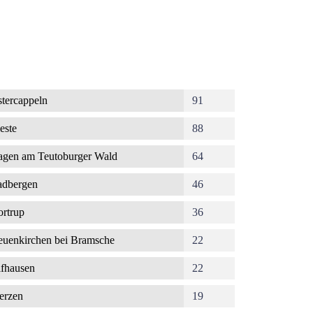
tercappeln
91
este
88
gen am Teutoburger Wald
64
dbergen
46
rtrup
36
uenkirchen bei Bramsche
22
fhausen
22
erzen
19