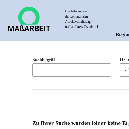
Direkt
zum
Die JobZentrale
der kommunalen
Inhalt
Arbeitsvermittlung
im Landkreis Osnabrück
Regio
Hau
Suchbegriff
Ort 
Zu Ihrer Suche wurden leider keine Er