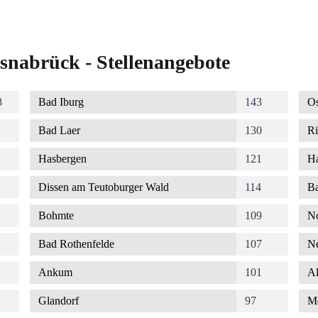
snabrück - Stellenangebote
8
Bad Iburg
143
Os
Bad Laer
130
Ri
Hasbergen
121
Ha
Dissen am Teutoburger Wald
114
Ba
Bohmte
109
No
Bad Rothenfelde
107
Ne
Ankum
101
Al
Glandorf
97
M