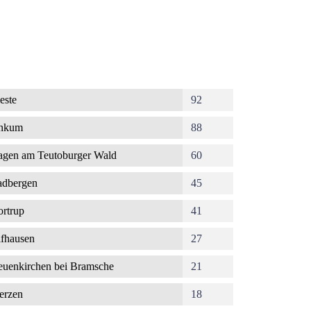
este
92
nkum
88
gen am Teutoburger Wald
60
dbergen
45
rtrup
41
fhausen
27
uenkirchen bei Bramsche
21
erzen
18