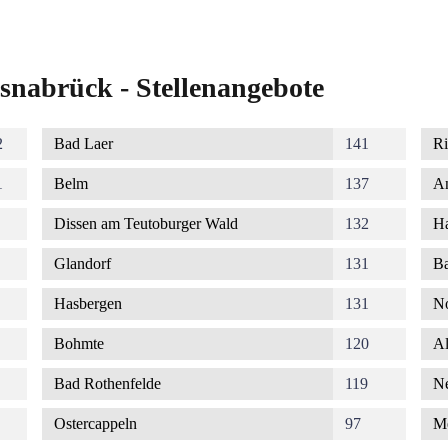
snabrück - Stellenangebote
2
Bad Laer
141
Ri
1
Belm
137
A
Dissen am Teutoburger Wald
132
Ha
Glandorf
131
Ba
Hasbergen
131
No
Bohmte
120
Al
Bad Rothenfelde
119
Ne
Ostercappeln
97
M