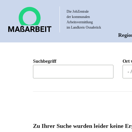
Direkt
zum
Die JobZentrale
der kommunalen
Inhalt
Arbeitsvermittlung
im Landkreis Osnabrück
Regio
Hau
Suchbegriff
Ort 
Zu Ihrer Suche wurden leider keine Er