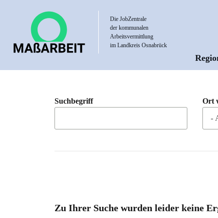
Direkt
zum
Die JobZentrale
der kommunalen
Inhalt
Arbeitsvermittlung
im Landkreis Osnabrück
Regio
Hau
Suchbegriff
Ort 
Zu Ihrer Suche wurden leider keine Er