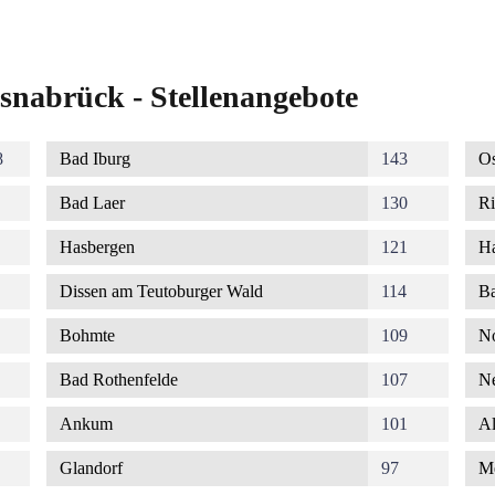
snabrück - Stellenangebote
8
Bad Iburg
143
Os
Bad Laer
130
Ri
Hasbergen
121
Ha
Dissen am Teutoburger Wald
114
Ba
Bohmte
109
No
Bad Rothenfelde
107
Ne
Ankum
101
Al
Glandorf
97
M