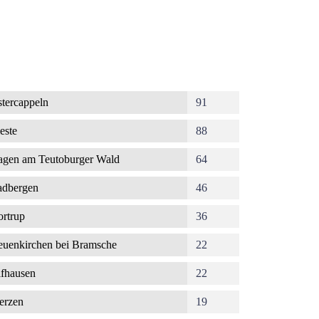
tercappeln
91
este
88
gen am Teutoburger Wald
64
dbergen
46
rtrup
36
uenkirchen bei Bramsche
22
fhausen
22
erzen
19