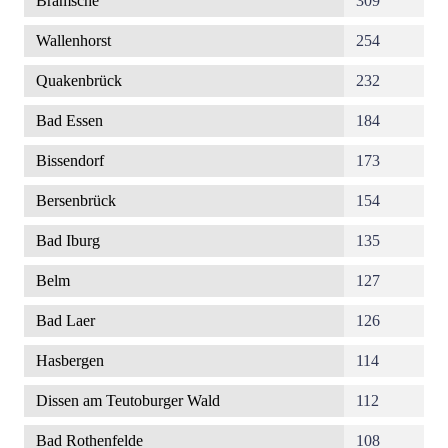
Bramsche
309
Wallenhorst
254
Quakenbrück
232
Bad Essen
184
Bissendorf
173
Bersenbrück
154
Bad Iburg
135
Belm
127
Bad Laer
126
Hasbergen
114
Dissen am Teutoburger Wald
112
Bad Rothenfelde
108