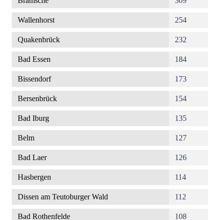
Bramsche
309
Wallenhorst
254
Quakenbrück
232
Bad Essen
184
Bissendorf
173
Bersenbrück
154
Bad Iburg
135
Belm
127
Bad Laer
126
Hasbergen
114
Dissen am Teutoburger Wald
112
Bad Rothenfelde
108