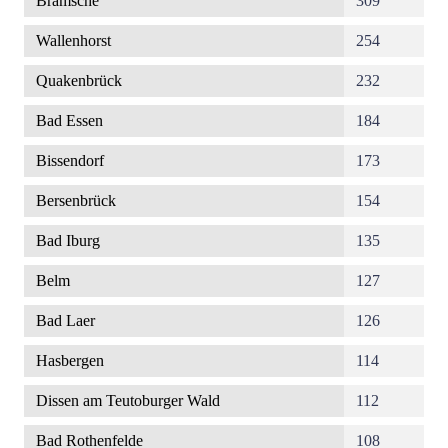
Bramsche
309
Wallenhorst
254
Quakenbrück
232
Bad Essen
184
Bissendorf
173
Bersenbrück
154
Bad Iburg
135
Belm
127
Bad Laer
126
Hasbergen
114
Dissen am Teutoburger Wald
112
Bad Rothenfelde
108