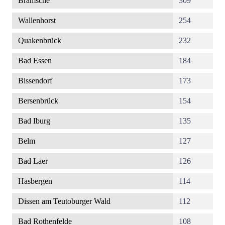
Bramsche
309
Wallenhorst
254
Quakenbrück
232
Bad Essen
184
Bissendorf
173
Bersenbrück
154
Bad Iburg
135
Belm
127
Bad Laer
126
Hasbergen
114
Dissen am Teutoburger Wald
112
Bad Rothenfelde
108