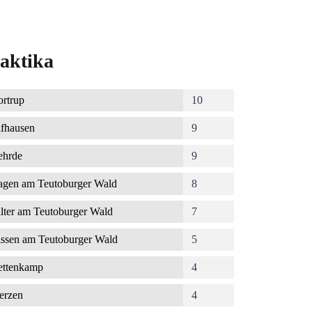
aktika
rtrup
10
fhausen
9
ehrde
9
gen am Teutoburger Wald
8
lter am Teutoburger Wald
7
ssen am Teutoburger Wald
5
ettenkamp
4
erzen
4