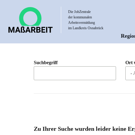
Direkt
zum
Die JobZentrale
der kommunalen
Inhalt
Arbeitsvermittlung
im Landkreis Osnabrück
Regio
Hau
Suchbegriff
Ort 
Zu Ihrer Suche wurden leider keine Er