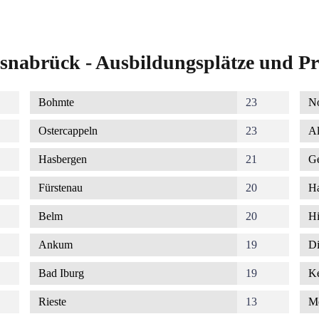
snabrück - Ausbildungsplätze und Pr
Bohmte
23
No
Ostercappeln
23
Al
Hasbergen
21
G
Fürstenau
20
Ha
Belm
20
Hi
Ankum
19
Di
Bad Iburg
19
K
Rieste
13
M