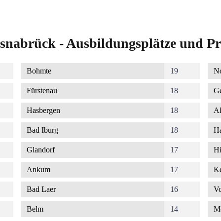
snabrück - Ausbildungsplätze und Pr
Bohmte
19
No
Fürstenau
18
G
Hasbergen
18
Al
Bad Iburg
18
Ha
Glandorf
17
Hi
Ankum
17
K
Bad Laer
16
Vo
Belm
14
M