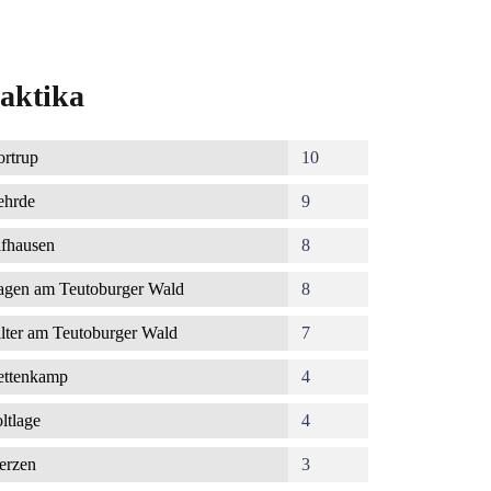
aktika
rtrup
10
ehrde
9
fhausen
8
gen am Teutoburger Wald
8
lter am Teutoburger Wald
7
ettenkamp
4
ltlage
4
erzen
3