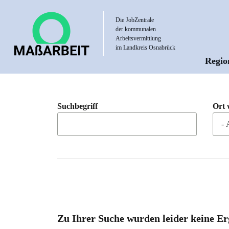
Direkt
zum
Die JobZentrale
der kommunalen
Inhalt
Arbeitsvermittlung
im Landkreis Osnabrück
Regio
Hau
Suchbegriff
Ort 
Zu Ihrer Suche wurden leider keine Er