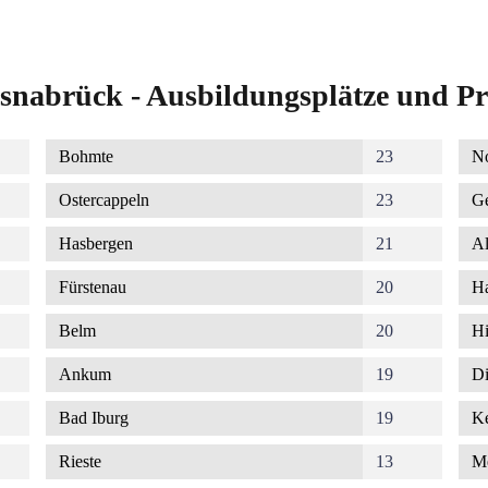
snabrück - Ausbildungsplätze und Pr
Bohmte
23
No
Ostercappeln
23
G
Hasbergen
21
Al
Fürstenau
20
Ha
Belm
20
Hi
Ankum
19
Di
Bad Iburg
19
K
Rieste
13
M