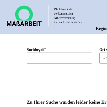
Direkt
zum
Die JobZentrale
der kommunalen
Inhalt
Arbeitsvermittlung
im Landkreis Osnabrück
Regio
Hau
Suchbegriff
Ort 
Zu Ihrer Suche wurden leider keine Er