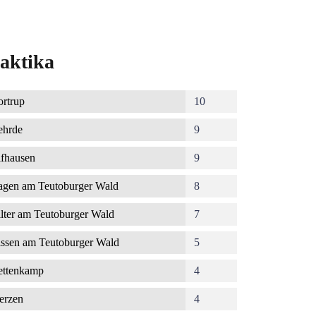
aktika
rtrup
10
ehrde
9
fhausen
9
gen am Teutoburger Wald
8
lter am Teutoburger Wald
7
ssen am Teutoburger Wald
5
ettenkamp
4
erzen
4