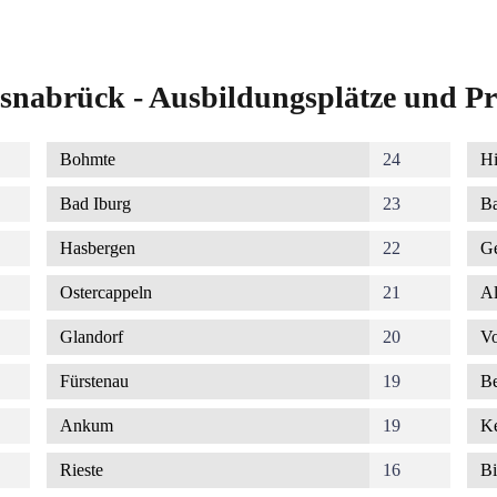
snabrück - Ausbildungsplätze und Pr
Bohmte
24
Hi
Bad Iburg
23
Ba
Hasbergen
22
G
Ostercappeln
21
Al
Glandorf
20
Vo
Fürstenau
19
Be
Ankum
19
K
Rieste
16
Bi