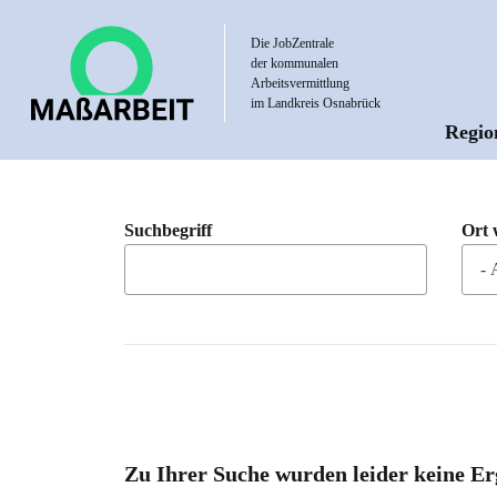
Direkt
zum
Die JobZentrale
der kommunalen
Inhalt
Arbeitsvermittlung
im Landkreis Osnabrück
Regio
Hau
Suchbegriff
Ort 
Zu Ihrer Suche wurden leider keine Er