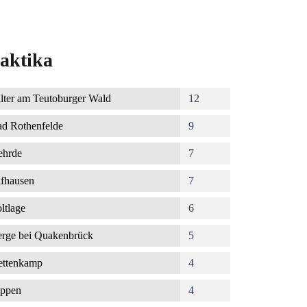
aktika
lter am Teutoburger Wald
12
d Rothenfelde
9
ehrde
7
fhausen
7
ltlage
6
rge bei Quakenbrück
5
ettenkamp
4
ppen
4