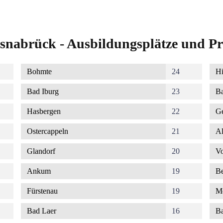
snabrück - Ausbildungsplätze und Pr
Bohmte
24
Hi
Bad Iburg
23
Ba
Hasbergen
22
G
Ostercappeln
21
Al
Glandorf
20
Vo
Ankum
19
Be
Fürstenau
19
M
Bad Laer
16
Ba