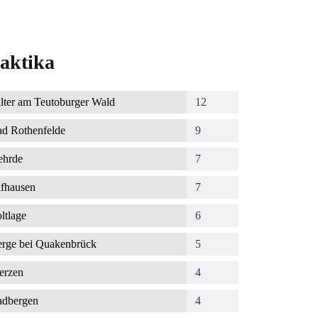
aktika
lter am Teutoburger Wald
12
d Rothenfelde
9
ehrde
7
fhausen
7
ltlage
6
rge bei Quakenbrück
5
erzen
4
dbergen
4