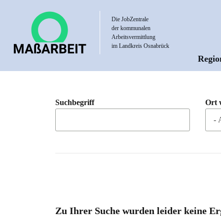
Direkt
zum
Die JobZentrale
der kommunalen
Inhalt
Arbeitsvermittlung
im Landkreis Osnabrück
Regio
Hau
Suchbegriff
Ort 
Zu Ihrer Suche wurden leider keine Er