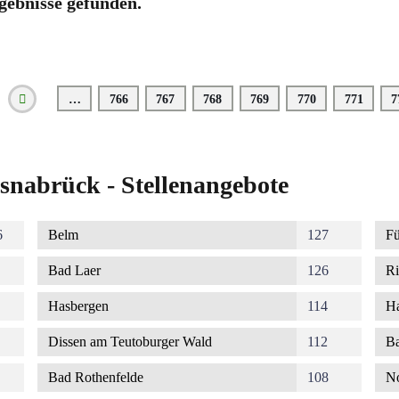
gebnisse gefunden.
…
Seite
766
Seite
767
Seite
768
Seite
769
Seite
770
Seite
771
S
7
Vorherige
Seite
snabrück - Stellenangebote
6
Belm
127
Fü
Bad Laer
126
Ri
Hasbergen
114
Ha
Dissen am Teutoburger Wald
112
Ba
Bad Rothenfelde
108
No