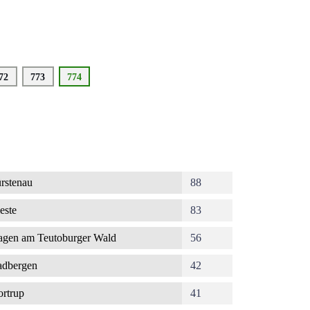
eite
72
Seite
773
Aktuelle
774
Seite
rstenau
88
este
83
gen am Teutoburger Wald
56
dbergen
42
rtrup
41