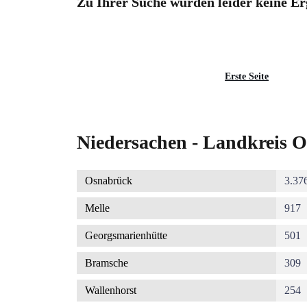
Zu Ihrer Suche wurden leider keine Er
Seitennummerierung
Erste
Erste Seite
Seite
Niedersachen - Landkreis O
Osnabrück
3.37
Melle
917
Georgsmarienhütte
501
Bramsche
309
Wallenhorst
254