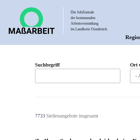
Direkt
zum
Die JobZentrale
der kommunalen
Inhalt
Arbeitsvermittlung
im Landkreis Osnabrück
Regio
Hau
Suchbegriff
Ort 
7733
Stellenangebote insgesamt