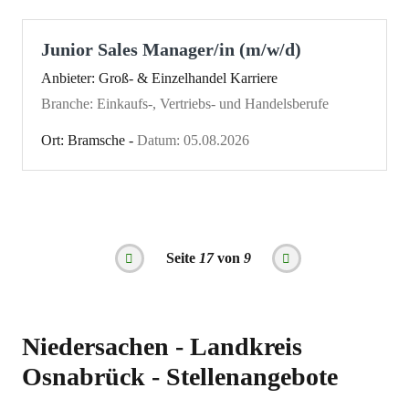
Junior Sales Manager/in (m/w/d)
Anbieter: Groß- & Einzelhandel Karriere
Branche: Einkaufs-, Vertriebs- und Handelsberufe
Ort: Bramsche -
Datum: 05.08.2026
Seitennummerierung
Seite
17
von
9
Vorherige
Nächste
Seite
Seite
Niedersachen - Landkreis
Osnabrück - Stellenangebote