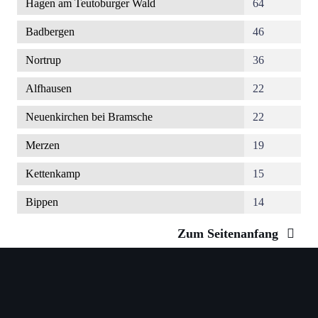
Hagen am Teutoburger Wald
64
Badbergen
46
Nortrup
36
Alfhausen
22
Neuenkirchen bei Bramsche
22
Merzen
19
Kettenkamp
15
Bippen
14
Zum Seitenanfang