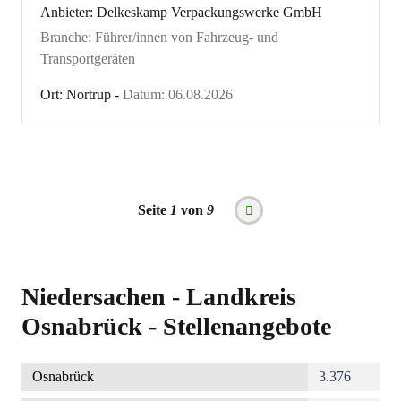
Anbieter: Delkeskamp Verpackungswerke GmbH
Branche: Führer/innen von Fahrzeug- und
Transportgeräten
Ort: Nortrup -
Datum: 06.08.2026
Seitennummerierung
Seite
1
von
9
Nächste
Seite
Niedersachen - Landkreis
Osnabrück - Stellenangebote
Osnabrück
3.376