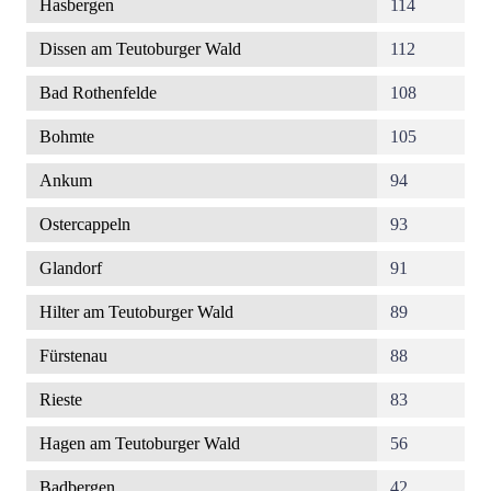
Hasbergen
114
Dissen am Teutoburger Wald
112
Bad Rothenfelde
108
Bohmte
105
Ankum
94
Ostercappeln
93
Glandorf
91
Hilter am Teutoburger Wald
89
Fürstenau
88
Rieste
83
Hagen am Teutoburger Wald
56
Badbergen
42