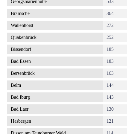
Georgsmarienhütte
533
Bramsche
364
Wallenhorst
272
Quakenbrück
252
Bissendorf
185
Bad Essen
183
Bersenbrück
163
Belm
144
Bad Iburg
143
Bad Laer
130
Hasbergen
121
Dissen am Teutoburger Wald
114