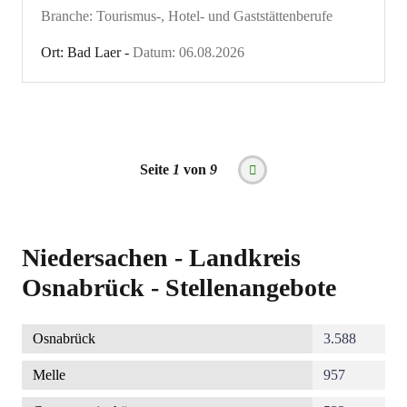
Branche: Tourismus-, Hotel- und Gaststättenberufe
Ort: Bad Laer -
Datum: 06.08.2026
Seitennummerierung
Seite
1
von
9
Nächste
Seite
Niedersachen - Landkreis
Osnabrück - Stellenangebote
Osnabrück
3.588
Melle
957