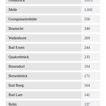
Osnabrück
3.672
Melle
1.041
Georgsmarienhütte
556
Bramsche
340
Wallenhorst
269
Bad Essen
244
Quakenbrück
235
Bissendorf
194
Bersenbrück
171
Bad Iburg
164
Bad Laer
141
Belm
137