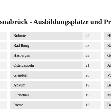
snabrück - Ausbildungsplätze und Pr
Bohmte
24
Hi
Bad Iburg
23
Ba
Hasbergen
22
G
Ostercappeln
21
Al
Glandorf
20
Vo
Ankum
19
Be
Fürstenau
19
M
Rieste
16
Ba