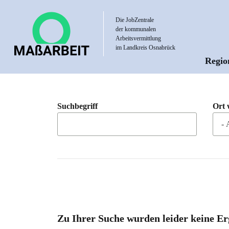
Direkt
zum
Die JobZentrale
der kommunalen
Inhalt
Arbeitsvermittlung
im Landkreis Osnabrück
Regio
Hau
Suchbegriff
Ort 
Zu Ihrer Suche wurden leider keine Er