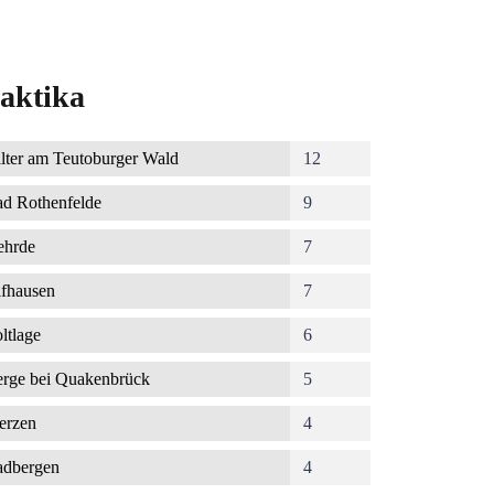
aktika
lter am Teutoburger Wald
12
d Rothenfelde
9
ehrde
7
fhausen
7
ltlage
6
rge bei Quakenbrück
5
erzen
4
dbergen
4