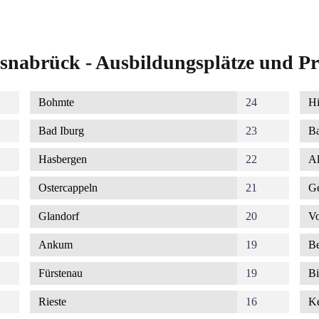
snabrück - Ausbildungsplätze und Pr
Bohmte
24
Hi
Bad Iburg
23
Ba
Hasbergen
22
Al
Ostercappeln
21
G
Glandorf
20
Vo
Ankum
19
Be
Fürstenau
19
Bi
Rieste
16
K