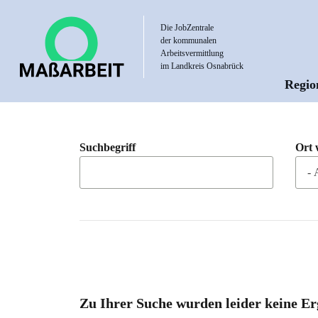
Direkt
zum
Die JobZentrale
der kommunalen
Inhalt
Arbeitsvermittlung
im Landkreis Osnabrück
Regio
Hau
Suchbegriff
Ort 
Zu Ihrer Suche wurden leider keine Er