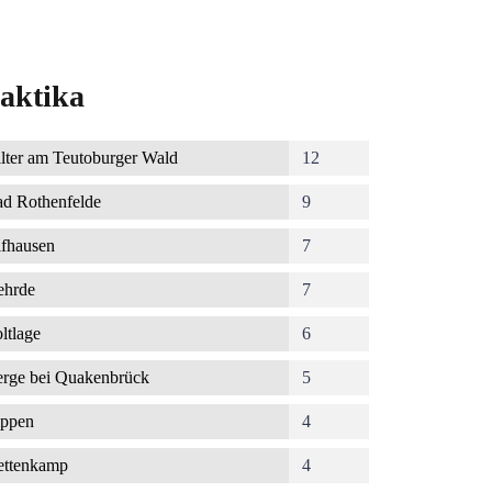
aktika
lter am Teutoburger Wald
12
d Rothenfelde
9
fhausen
7
ehrde
7
ltlage
6
rge bei Quakenbrück
5
ppen
4
ettenkamp
4