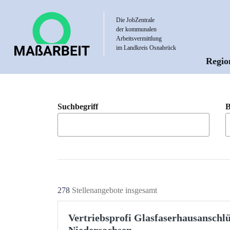
Direkt
zum
Die JobZentrale
der kommunalen
Inhalt
Arbeitsvermittlung
im Landkreis Osnabrück
Regio
Hau
Suchbegriff
B
278
Stellenangebote insgesamt
Vertriebsprofi Glasfaserhausanschl
Niedersachsen