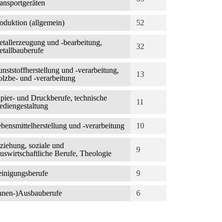
ansportgeräten
oduktion (allgemein)
52
tallerzeugung und -bearbeitung,
32
tallbauberufe
nststoffherstellung und -verarbeitung,
13
lzbe- und -verarbeitung
pier- und Druckberufe, technische
11
diengestaltung
bensmittelherstellung und -verarbeitung
10
ziehung, soziale und
9
uswirtschaftliche Berufe, Theologie
inigungsberufe
9
nnen-)Ausbauberufe
6