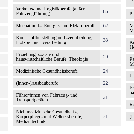
Tr
Verkehrs- und Logistikberufe (außer
86
Fahrzeugführung)
Pr
Mechatronik-, Energie- und Elektroberufe
62
Me
Me
Kunststoffherstellung und -verarbeitung,
33
Holzbe- und -verarbeitung
Ku
Ho
Erziehung, soziale und
29
hauswirtschaftliche Berufe, Theologie
Pa
Me
Medizinische Gesundheitsberufe
24
Le
(Innen-)Ausbauberufe
22
Er
ha
Führer/innen von Fahrzeug- und
21
Transportgeräten
Re
Nichtmedizinische Gesundheits-,
Körperpflege- und Wellnessberufe,
21
(I
Medizintechnik