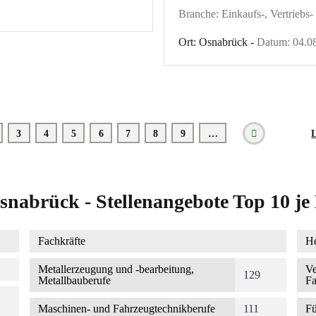
Branche: Einkaufs-, Vertriebs
Ort: Osnabrück -
Datum: 04.0
ite
Seite
3
Seite
4
Seite
5
Seite
6
Seite
7
Seite
8
Seite
9
…
L
L
Nächste
S
Seite
snabrück - Stellenangebote Top 10 j
Fachkräfte
He
Metallerzeugung und -bearbeitung,
Ve
129
Metallbauberufe
Fa
Maschinen- und Fahrzeugtechnikberufe
111
Fü