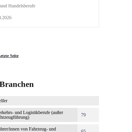
- und Handelsberufe
8.2026
etzte
etzte Seite
eite
e Branchen
lfer
rkehrs- und Logistikberufe (außer
79
hrzeugführung)
hrer/innen von Fahrzeug- und
65