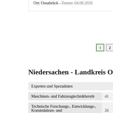
Ort: Osnabrück -
Datum: 04.08.2026
Seitennummerierung
Aktuelle
1
Se
2
Seite
Niedersachen - Landkreis O
Experten und Spezialisten
Maschinen- und Fahrzeugtechnikberufe
41
Technische Forschungs-, Entwicklungs-,
Konstruktions- und
26