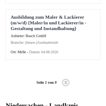
Ausbildung zum Maler & Lackierer
(m/w/d) {Maler/in und Lackierer/in -
Gestaltung und Instandhaltung}
Anbieter: Busch GmbH
Branche: (Innen-)Ausbauberufe
Ort: Melle -
Datum: 04.08.2026
Seitennummerierung
Seite
1
von
9
Nächste
Seite
Niedersachen - Landkreis