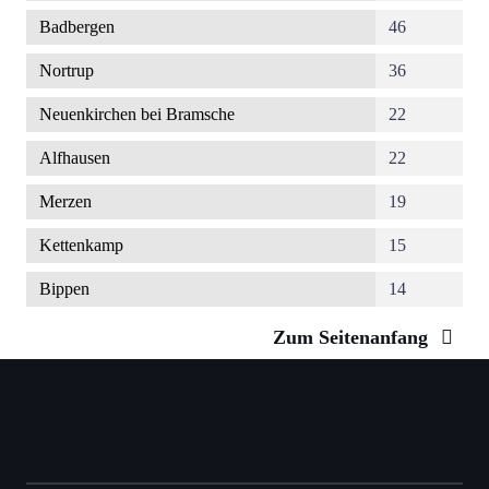
Badbergen
46
Nortrup
36
Neuenkirchen bei Bramsche
22
Alfhausen
22
Merzen
19
Kettenkamp
15
Bippen
14
Zum Seitenanfang