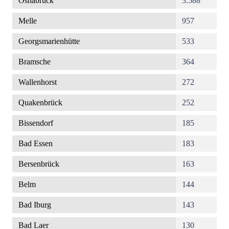
Osnabrück
3.588
Melle
957
Georgsmarienhütte
533
Bramsche
364
Wallenhorst
272
Quakenbrück
252
Bissendorf
185
Bad Essen
183
Bersenbrück
163
Belm
144
Bad Iburg
143
Bad Laer
130