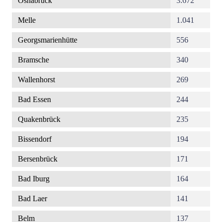
Osnabrück
3.672
Melle
1.041
Georgsmarienhütte
556
Bramsche
340
Wallenhorst
269
Bad Essen
244
Quakenbrück
235
Bissendorf
194
Bersenbrück
171
Bad Iburg
164
Bad Laer
141
Belm
137