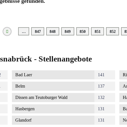
gebnisse gefunden.
…
Seite
847
Seite
848
Seite
849
Seite
850
Seite
851
Seite
852
S
8
Vorherige
Seite
snabrück - Stellenangebote
2
Bad Laer
141
Ri
1
Belm
137
A
Dissen am Teutoburger Wald
132
Ha
Hasbergen
131
Ba
Glandorf
131
No