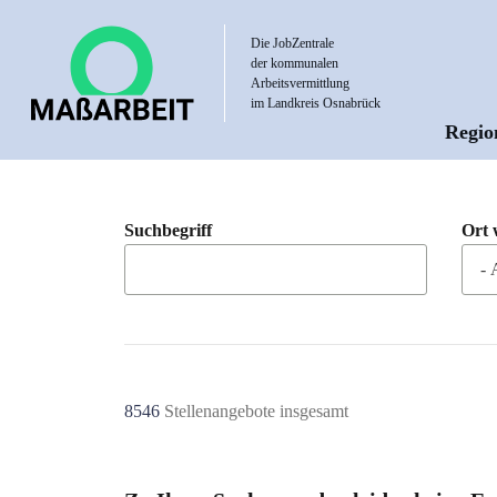
Direkt
zum
Die JobZentrale
der kommunalen
Inhalt
Arbeitsvermittlung
im Landkreis Osnabrück
Regio
Hau
Suchbegriff
Ort 
8546
Stellenangebote insgesamt