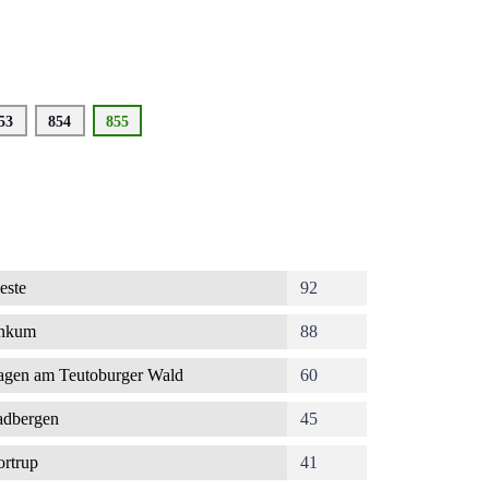
eite
53
Seite
854
Aktuelle
855
Seite
este
92
nkum
88
gen am Teutoburger Wald
60
dbergen
45
rtrup
41