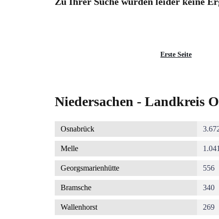
Zu Ihrer Suche wurden leider keine Er
Seitennummerierung
Erste
Erste Seite
Seite
Niedersachen - Landkreis O
Osnabrück
3.67
Melle
1.04
Georgsmarienhütte
556
Bramsche
340
Wallenhorst
269