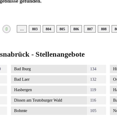
gebnisse gefunden.
…
Seite
803
Seite
804
Seite
805
Seite
806
Seite
807
Seite
808
S
8
Vorherige
Seite
snabrück - Stellenangebote
0
Bad Iburg
134
Hi
Bad Laer
132
Os
Hasbergen
119
Ha
Dissen am Teutoburger Wald
116
Ba
Bohmte
105
No