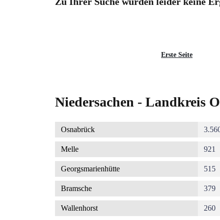
Zu Ihrer Suche wurden leider keine Er
Seitennummerierung
Erste
Erste Seite
Seite
Niedersachen - Landkreis O
Osnabrück
3.56
Melle
921
Georgsmarienhütte
515
Bramsche
379
Wallenhorst
260