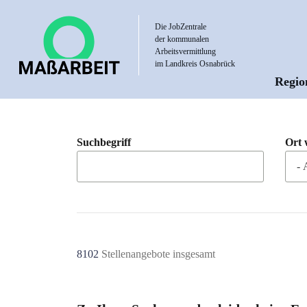
Direkt
zum
Die JobZentrale
der kommunalen
Inhalt
Arbeitsvermittlung
im Landkreis Osnabrück
Regio
Hau
Suchbegriff
Ort 
8102
Stellenangebote insgesamt