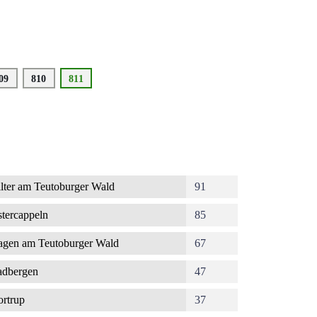
eite
09
Seite
810
Aktuelle
811
Seite
lter am Teutoburger Wald
91
tercappeln
85
gen am Teutoburger Wald
67
dbergen
47
rtrup
37