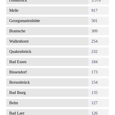
Osnabrück
3.376
Melle
917
Georgsmarienhütte
501
Bramsche
309
Wallenhorst
254
Quakenbrück
232
Bad Essen
184
Bissendorf
173
Bersenbrück
154
Bad Iburg
135
Belm
127
Bad Laer
126