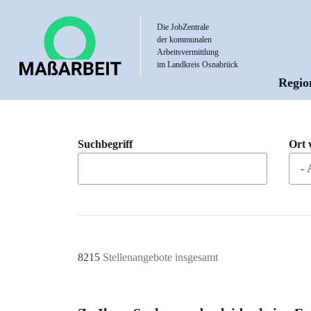
Direkt
zum
Die JobZentrale
der kommunalen
Inhalt
Arbeitsvermittlung
im Landkreis Osnabrück
Regio
Hau
Suchbegriff
Ort 
8215
Stellenangebote insgesamt