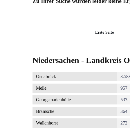
Zu Ihrer Suche wurden leider keine Er
Seitennummerierung
Erste
Erste Seite
Seite
Niedersachen - Landkreis O
Osnabrück
3.58
Melle
957
Georgsmarienhütte
533
Bramsche
364
Wallenhorst
272