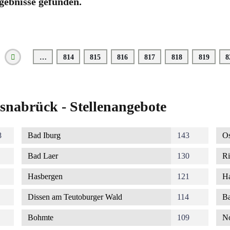
gebnisse gefunden.
…
Seite
814
Seite
815
Seite
816
Seite
817
Seite
818
Seite
819
S
8
Vorherige
Seite
snabrück - Stellenangebote
8
Bad Iburg
143
Os
Bad Laer
130
Ri
Hasbergen
121
Ha
Dissen am Teutoburger Wald
114
Ba
Bohmte
109
No