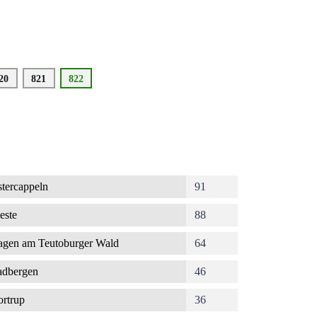
eite
20
Seite
821
Aktuelle
822
Seite
tercappeln
91
este
88
gen am Teutoburger Wald
64
dbergen
46
rtrup
36