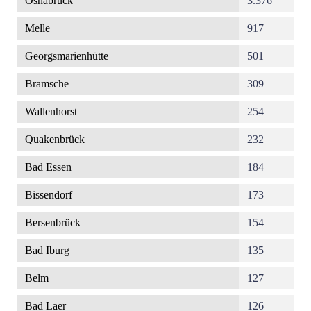
Osnabrück
3.376
Melle
917
Georgsmarienhütte
501
Bramsche
309
Wallenhorst
254
Quakenbrück
232
Bad Essen
184
Bissendorf
173
Bersenbrück
154
Bad Iburg
135
Belm
127
Bad Laer
126