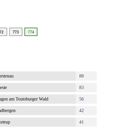
eite
72
Seite
773
Aktuelle
774
Seite
rstenau
88
este
83
gen am Teutoburger Wald
56
dbergen
42
rtrup
41