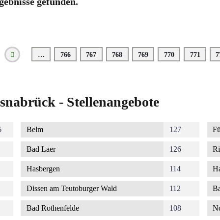
gebnisse gefunden.
…
Seite
766
Seite
767
Seite
768
Seite
769
Seite
770
Seite
771
S
7
Vorherige
Seite
snabrück - Stellenangebote
6
Belm
127
Fü
Bad Laer
126
Ri
Hasbergen
114
Ha
Dissen am Teutoburger Wald
112
Ba
Bad Rothenfelde
108
No