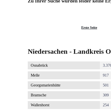
Zu Ihrer Suche wurden leider keine Er
Seitennummerierung
Erste
Erste Seite
Seite
Niedersachen - Landkreis O
Osnabrück
3.37
Melle
917
Georgsmarienhütte
501
Bramsche
309
Wallenhorst
254