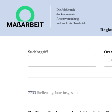
Direkt
zum
Die JobZentrale
der kommunalen
Inhalt
Arbeitsvermittlung
im Landkreis Osnabrück
Regio
Hau
Suchbegriff
Ort 
7733
Stellenangebote insgesamt