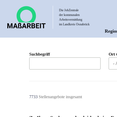
Direkt
zum
Die JobZentrale
der kommunalen
Inhalt
Arbeitsvermittlung
im Landkreis Osnabrück
Regio
Hau
Suchbegriff
Ort 
7733
Stellenangebote insgesamt