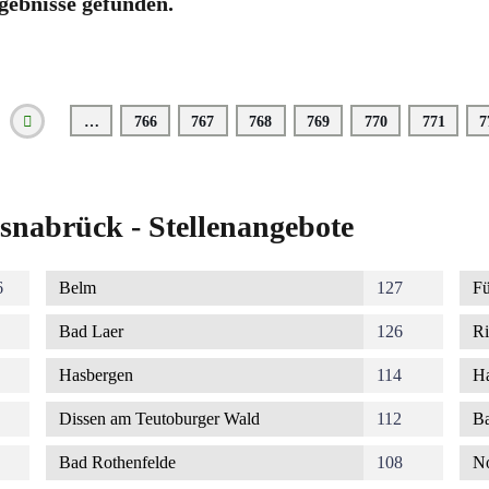
gebnisse gefunden.
…
Seite
766
Seite
767
Seite
768
Seite
769
Seite
770
Seite
771
S
7
Vorherige
Seite
snabrück - Stellenangebote
6
Belm
127
Fü
Bad Laer
126
Ri
Hasbergen
114
Ha
Dissen am Teutoburger Wald
112
Ba
Bad Rothenfelde
108
No