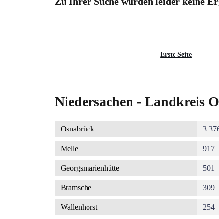
Zu Ihrer Suche wurden leider keine Er
Seitennummerierung
Erste
Erste Seite
Seite
Niedersachen - Landkreis O
Osnabrück
3.37
Melle
917
Georgsmarienhütte
501
Bramsche
309
Wallenhorst
254