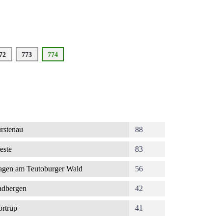
eite
72
Seite
773
Aktuelle
774
Seite
rstenau
88
este
83
gen am Teutoburger Wald
56
dbergen
42
rtrup
41